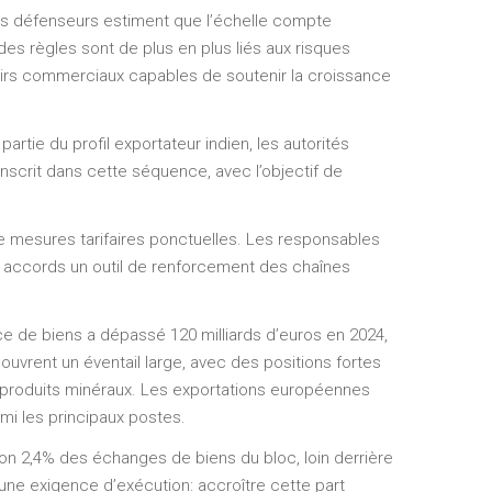
es défenseurs estiment que l’échelle compte
des règles sont de plus en plus liés aux risques
loirs commerciaux capables de soutenir la croissance
artie du profil exportateur indien, les autorités
inscrit dans cette séquence, avec l’objectif de
de mesures tarifaires ponctuelles. Les responsables
aux accords un outil de renforcement des chaînes
e de biens a dépassé 120 milliards d’euros en 2024,
ouvrent un éventail large, avec des positions fortes
s produits minéraux. Les exportations européennes
rmi les principaux postes.
ron 2,4% des échanges de biens du bloc, loin derrière
t une exigence d’exécution: accroître cette part