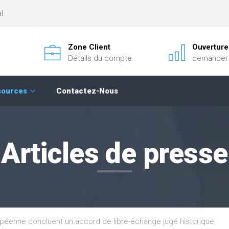
l
Zone Client
Ouverture
Détails du compte
demander
sources
Contactez-Nous
Articles de presse
ropéenne concluent un accord de libre-échange jugé historique