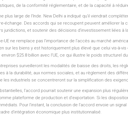
stiques, de la conformité réglementaire, et de la capacité à réduire
e plus large de l’Inde. New Delhi a indiqué qu’il viendrait complé
re-échange. Des accords qui se recoupent peuvent améliorer la c
s juridictions, et soutenir des décisions d’investissement liées à 
e-UE ne remplace pas l’importance de l’accès au marché américai
n sur les biens y est historiquement plus élevé que celui vis-à-vis 
e environ $25.8 billion avec l’UE, ce qui illustre le poids structurel
reprises surveilleront les modalités de baisse des droits, les rè
iées à la durabilité, aux normes sociales, et au règlement des diff
 que les industriels se concentreront sur la simplification des exigen
ubstantielles, l’accord pourrait soutenir une expansion plus réguli
omme plateforme de production et d’exportation. Si les dispositions
médiats. Pour l’instant, la conclusion de l’accord envoie un signa
cadre d’intégration économique plus institutionnalisé.