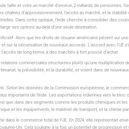
 taille et crée un marché d’environ 2 milliards de personnes. S
es chaînes d’approvisionnement, l’accès au marché, et la stabilité 
strielles. Dans cette optique, l’Inde cherche à consolider des cou
élargir ses options au-delà d’une seule destination.
ificatif. Alors que les droits de douane américains pèsent sur une p
 et sur la sécurisation de nouveaux accords. L’accord avec l’UE s’
er l’accès de long-terme à des marchés à fort pouvoir d’achat.
s relations commerciales structurées plutôt qu’une multiplication 
nariat, la prévisibilité, et la durabilité, et voient dans de nouve
tiels. Selon les données de la Commission européenne, le commerc
lus importants de l’Inde. Les exportations indiennes vers le bloc c
s, ainsi que dans des segments comme les produits chimiques et le
nique et les équipements, le matériel de transport, et la chimie pa
te dans le commerce total de l’UE. En 2024, elle représentait envi
 Royaume-Uni. Cela souligne à la fois un potentiel de progression e