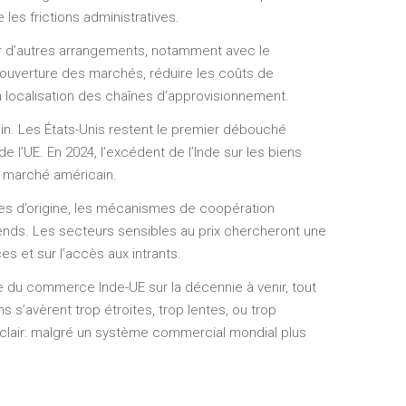
 les frictions administratives.
ter d’autres arrangements, notamment avec le
ouverture des marchés, réduire les coûts de
la localisation des chaînes d’approvisionnement.
n. Les États-Unis restent le premier débouché
de l’UE. En 2024, l’excédent de l’Inde sur les biens
 du marché américain.
gles d’origine, les mécanismes de coopération
érends. Les secteurs sensibles au prix chercheront une
ces et sur l’accès aux intrants.
ère du commerce Inde-UE sur la décennie à venir, tout
 s’avèrent trop étroites, trop lentes, ou trop
l clair: malgré un système commercial mondial plus