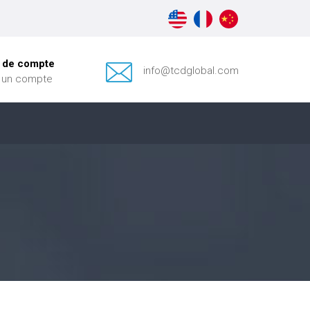
 de compte
info@tcdglobal.com
 un compte